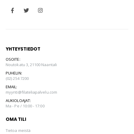
YHTEYSTIEDOT
OSOITE:
Noutokatu 3, 21100 Naantali
PUHELIN:
(02) 254 7200
EMAIL:
myynti@filateliapalvelu.com
AUKIOLOAJAT:
Ma - Pe / 10:00 - 17:00
OMA TILI
Tietoa meistä