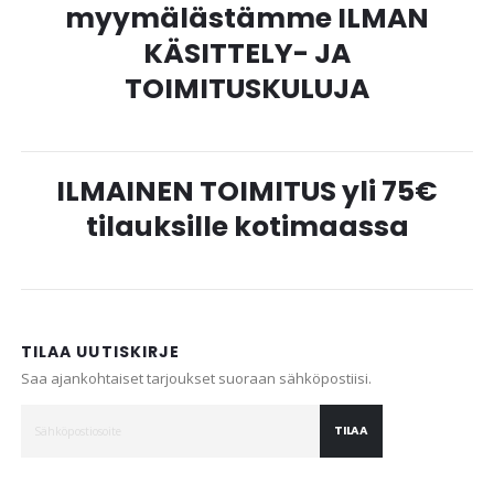
myymälästämme ILMAN
KÄSITTELY- JA
TOIMITUSKULUJA
ILMAINEN TOIMITUS yli 75€
tilauksille kotimaassa
TILAA UUTISKIRJE
Saa ajankohtaiset tarjoukset suoraan sähköpostiisi.
TILAA