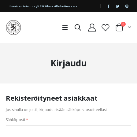
|
Ilmainen toimitus yli 75€ tilauksille kotimaassa
tuotetta
0
Toggle
Cart
Nav
Kirjaudu
Rekisteröityneet asiakkaat
Jos sinulla on jo tili, kirjaudu sisään sähköpostiosoitteellasi.
Sähköposti