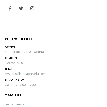
YHTEYSTIEDOT
OSOITE:
Noutokatu 3, 21100 Naantali
PUHELIN:
(02) 254 7200
EMAIL:
myynti@filateliapalvelu.com
AUKIOLOAJAT:
Ma - Pe / 10:00 - 17:00
OMA TILI
Tietoa meistä