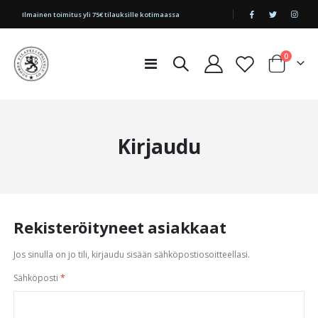
|
Ilmainen toimitus yli 75€ tilauksille kotimaassa
tuotetta
0
Toggle
Cart
Nav
Kirjaudu
Rekisteröityneet asiakkaat
Jos sinulla on jo tili, kirjaudu sisään sähköpostiosoitteellasi.
Sähköposti