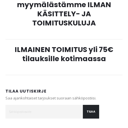
myymälästämme ILMAN
KÄSITTELY- JA
TOIMITUSKULUJA
ILMAINEN TOIMITUS yli 75€
tilauksille kotimaassa
TILAA UUTISKIRJE
Saa ajankohtaiset tarjoukset suoraan sähköpostiisi.
TILAA