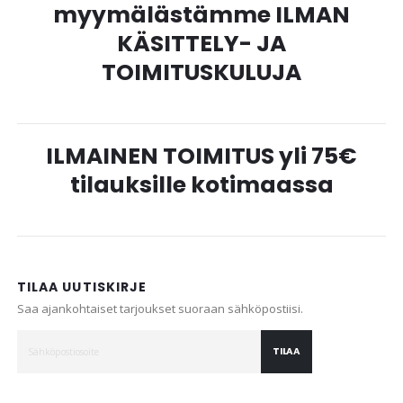
myymälästämme ILMAN
KÄSITTELY- JA
TOIMITUSKULUJA
ILMAINEN TOIMITUS yli 75€
tilauksille kotimaassa
TILAA UUTISKIRJE
Saa ajankohtaiset tarjoukset suoraan sähköpostiisi.
TILAA