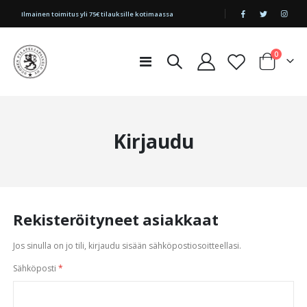
|
Ilmainen toimitus yli 75€ tilauksille kotimaassa
tuotetta
0
Toggle
Cart
Nav
Kirjaudu
Rekisteröityneet asiakkaat
Jos sinulla on jo tili, kirjaudu sisään sähköpostiosoitteellasi.
Sähköposti