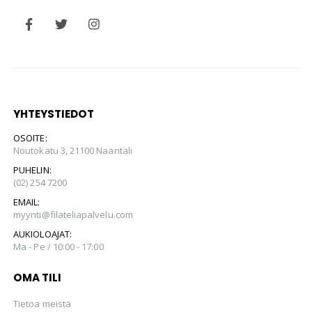
YHTEYSTIEDOT
OSOITE:
Noutokatu 3, 21100 Naantali
PUHELIN:
(02) 254 7200
EMAIL:
myynti@filateliapalvelu.com
AUKIOLOAJAT:
Ma - Pe / 10:00 - 17:00
OMA TILI
Tietoa meistä