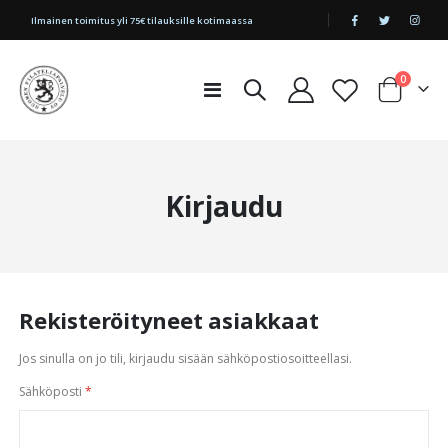
|
Ilmainen toimitus yli 75€ tilauksille kotimaassa
tuotetta
0
Toggle
Cart
Nav
Kirjaudu
Rekisteröityneet asiakkaat
Jos sinulla on jo tili, kirjaudu sisään sähköpostiosoitteellasi.
Sähköposti