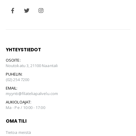
YHTEYSTIEDOT
OSOITE:
Noutokatu 3, 21100 Naantali
PUHELIN:
(02) 254 7200
EMAIL:
myynti@filateliapalvelu.com
AUKIOLOAJAT:
Ma - Pe / 10:00 - 17:00
OMA TILI
Tietoa meistä