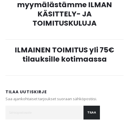
myymälästämme ILMAN
KÄSITTELY- JA
TOIMITUSKULUJA
ILMAINEN TOIMITUS yli 75€
tilauksille kotimaassa
TILAA UUTISKIRJE
Saa ajankohtaiset tarjoukset suoraan sähköpostiisi.
TILAA