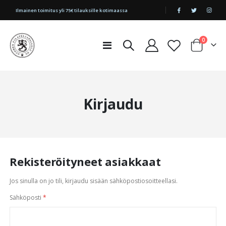
|
Ilmainen toimitus yli 75€ tilauksille kotimaassa
tuotetta
0
Toggle
Cart
Nav
Kirjaudu
Rekisteröityneet asiakkaat
Jos sinulla on jo tili, kirjaudu sisään sähköpostiosoitteellasi.
Sähköposti