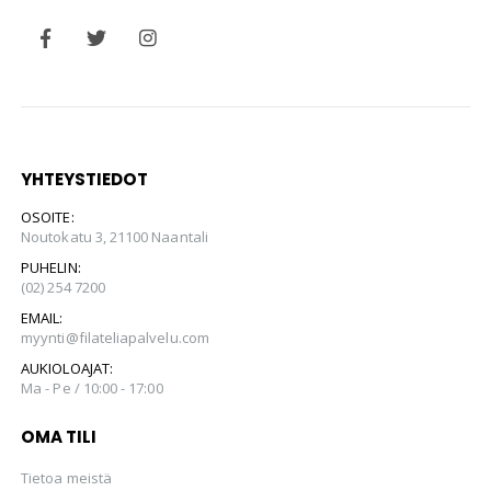
YHTEYSTIEDOT
OSOITE:
Noutokatu 3, 21100 Naantali
PUHELIN:
(02) 254 7200
EMAIL:
myynti@filateliapalvelu.com
AUKIOLOAJAT:
Ma - Pe / 10:00 - 17:00
OMA TILI
Tietoa meistä