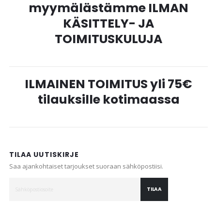
myymälästämme ILMAN
KÄSITTELY- JA
TOIMITUSKULUJA
ILMAINEN TOIMITUS yli 75€
tilauksille kotimaassa
TILAA UUTISKIRJE
Saa ajankohtaiset tarjoukset suoraan sähköpostiisi.
TILAA