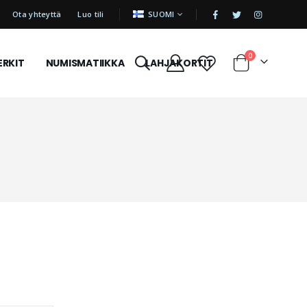
|
KIELI
Ota yhteyttä
Luo tili
SUOMI
tuotetta
0
ERKIT
NUMISMATIIKKA
LAHJAKORTIT
Cart