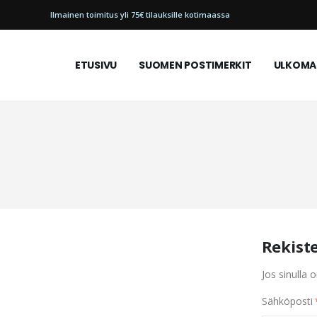
Ilmainen toimitus yli 75€ tilauksille kotimaassa
ETUSIVU
SUOMEN POSTIMERKIT
ULKOMAI
Rekist
Jos sinulla o
Sähköposti