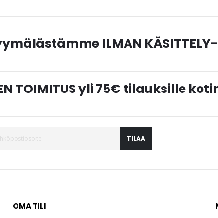
myymälästämme ILMAN KÄSITTELY-
N TOIMITUS yli 75€ tilauksille ko
TILAA
OMA TILI