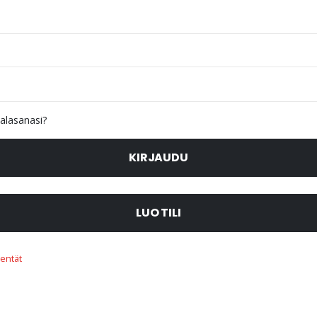
alasanasi?
KIRJAUDU
LUO TILI