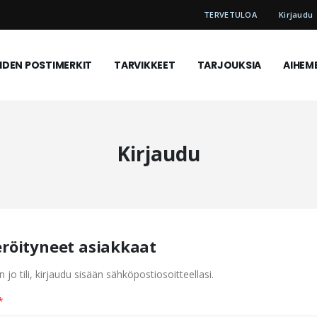
TERVETULOA
Kirjaudu
DEN POSTIMERKIT
TARVIKKEET
TARJOUKSIA
AIHEM
Kirjaudu
eröityneet asiakkaat
n jo tili, kirjaudu sisään sähköpostiosoitteellasi.