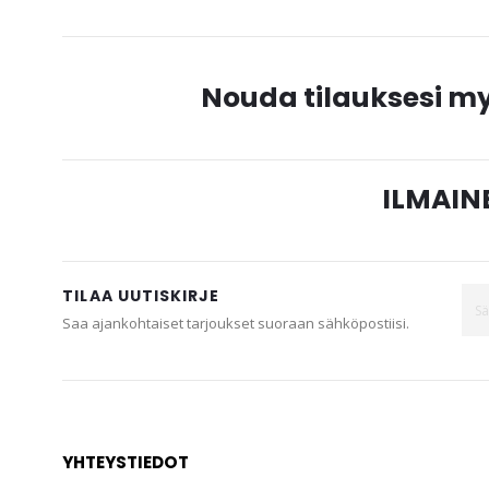
Nouda tilauksesi 
ILMAINE
TILAA UUTISKIRJE
Saa ajankohtaiset tarjoukset suoraan sähköpostiisi.
YHTEYSTIEDOT