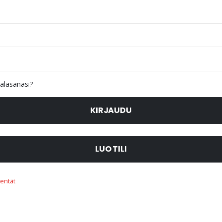
alasanasi?
KIRJAUDU
LUO TILI