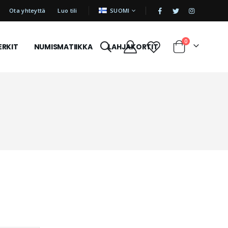
|
KIELI
Ota yhteyttä
Luo tili
SUOMI
tuotetta
0
ERKIT
NUMISMATIIKKA
LAHJAKORTIT
Cart