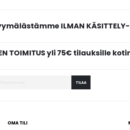
myymälästämme ILMAN KÄSITTELY-
N TOIMITUS yli 75€ tilauksille ko
TILAA
OMA TILI