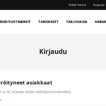
TERVETULOA
Kirjaudu
DEN POSTIMERKIT
TARVIKKEET
TARJOUKSIA
AIHEM
Kirjaudu
eröityneet asiakkaat
n jo tili, kirjaudu sisään sähköpostiosoitteellasi.