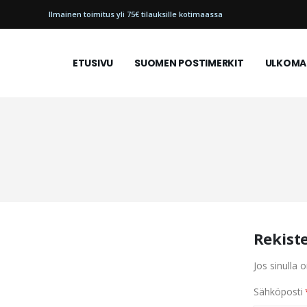
Ilmainen toimitus yli 75€ tilauksille kotimaassa
ETUSIVU
SUOMEN POSTIMERKIT
ULKOMAI
Rekist
Jos sinulla o
Sähköposti