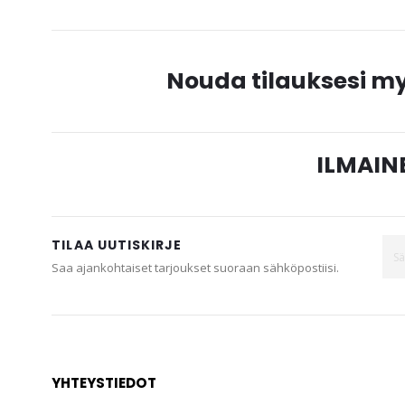
Nouda tilauksesi 
ILMAINE
TILAA UUTISKIRJE
Saa ajankohtaiset tarjoukset suoraan sähköpostiisi.
YHTEYSTIEDOT