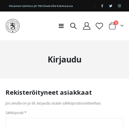
|
Ilmainen toimitus yli 75€ tilauksille kotimaassa
tuotetta
0
Toggle
Cart
Nav
Kirjaudu
Rekisteröityneet asiakkaat
Jos sinulla on jo tili, kirjaudu sisään sähköpostiosoitteellasi.
Sähköposti