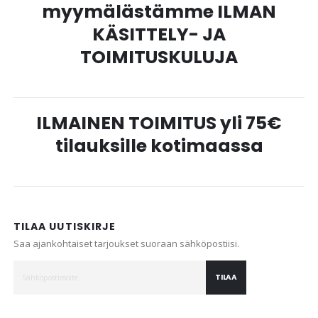
myymälästämme ILMAN
KÄSITTELY- JA
TOIMITUSKULUJA
ILMAINEN TOIMITUS yli 75€
tilauksille kotimaassa
TILAA UUTISKIRJE
Saa ajankohtaiset tarjoukset suoraan sähköpostiisi.
TILAA