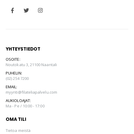
YHTEYSTIEDOT
OSOITE:
Noutokatu 3, 21100 Naantali
PUHELIN:
(02) 254 7200
EMAIL:
myynti@filateliapalvelu.com
AUKIOLOAJAT:
Ma - Pe / 10:00 - 17:00
OMA TILI
Tietoa meistä