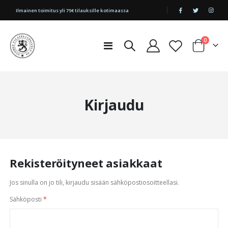
|
Ilmainen toimitus yli 75€ tilauksille kotimaassa
tuotetta
0
Toggle
Cart
Nav
Kirjaudu
Rekisteröityneet asiakkaat
Jos sinulla on jo tili, kirjaudu sisään sähköpostiosoitteellasi.
Sähköposti