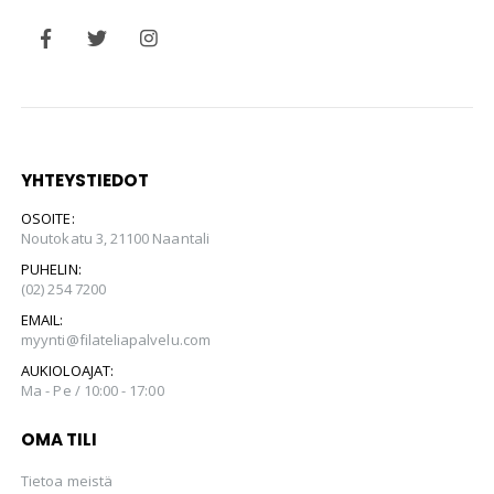
YHTEYSTIEDOT
OSOITE:
Noutokatu 3, 21100 Naantali
PUHELIN:
(02) 254 7200
EMAIL:
myynti@filateliapalvelu.com
AUKIOLOAJAT:
Ma - Pe / 10:00 - 17:00
OMA TILI
Tietoa meistä