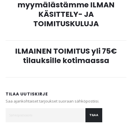
myymälästämme ILMAN
KÄSITTELY- JA
TOIMITUSKULUJA
ILMAINEN TOIMITUS yli 75€
tilauksille kotimaassa
TILAA UUTISKIRJE
Saa ajankohtaiset tarjoukset suoraan sähköpostiisi.
TILAA