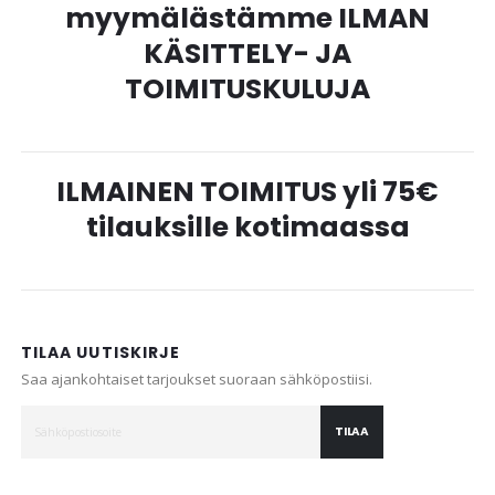
myymälästämme ILMAN
KÄSITTELY- JA
TOIMITUSKULUJA
ILMAINEN TOIMITUS yli 75€
tilauksille kotimaassa
TILAA UUTISKIRJE
Saa ajankohtaiset tarjoukset suoraan sähköpostiisi.
TILAA