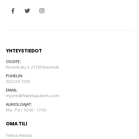
YHTEYSTIEDOT
OSOITE:
Noutokatu 3, 21100 Naantali
PUHELIN:
(02) 254 7200
EMAIL:
myynti@filateliapalvelu.com
AUKIOLOAJAT:
Ma - Pe / 10:00 - 17:00
OMA TILI
Tietoa meistä