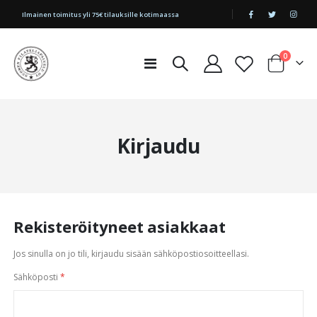
|
Ilmainen toimitus yli 75€ tilauksille kotimaassa
tuotetta
0
Toggle
Cart
Nav
Kirjaudu
Rekisteröityneet asiakkaat
Jos sinulla on jo tili, kirjaudu sisään sähköpostiosoitteellasi.
Sähköposti