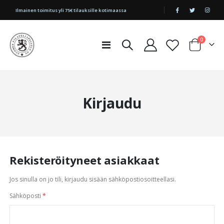
|
Ilmainen toimitus yli 75€ tilauksille kotimaassa
tuotetta
0
Toggle
Cart
Nav
Kirjaudu
Rekisteröityneet asiakkaat
Jos sinulla on jo tili, kirjaudu sisään sähköpostiosoitteellasi.
Sähköposti