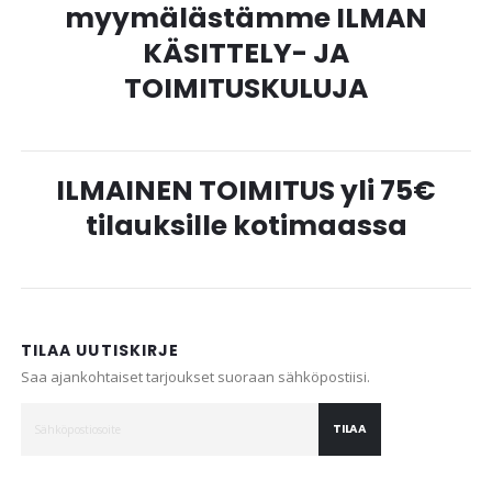
myymälästämme ILMAN
KÄSITTELY- JA
TOIMITUSKULUJA
ILMAINEN TOIMITUS yli 75€
tilauksille kotimaassa
TILAA UUTISKIRJE
Saa ajankohtaiset tarjoukset suoraan sähköpostiisi.
TILAA