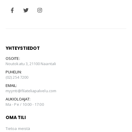
YHTEYSTIEDOT
OSOITE:
Noutokatu 3, 21100 Naantali
PUHELIN:
(02) 254 7200
EMAIL:
myynti@filateliapalvelu.com
AUKIOLOAJAT:
Ma - Pe / 10:00 - 17:00
OMA TILI
Tietoa meistä