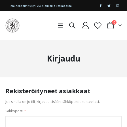
|
Ilmainen toimitus yli 75€ tilauksille kotimaassa
tuotetta
0
Toggle
Cart
Nav
Kirjaudu
Rekisteröityneet asiakkaat
Jos sinulla on jo tili, kirjaudu sisään sähköpostiosoitteellasi.
Sähköposti