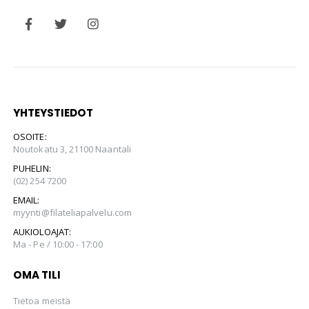
YHTEYSTIEDOT
OSOITE:
Noutokatu 3, 21100 Naantali
PUHELIN:
(02) 254 7200
EMAIL:
myynti@filateliapalvelu.com
AUKIOLOAJAT:
Ma - Pe / 10:00 - 17:00
OMA TILI
Tietoa meistä