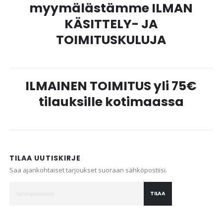
myymälästämme ILMAN
KÄSITTELY- JA
TOIMITUSKULUJA
ILMAINEN TOIMITUS yli 75€
tilauksille kotimaassa
TILAA UUTISKIRJE
Saa ajankohtaiset tarjoukset suoraan sähköpostiisi.
TILAA