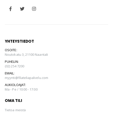
YHTEYSTIEDOT
OSOITE:
Noutokatu 3, 21100 Naantali
PUHELIN:
(02) 254 7200
EMAIL:
myynti@filateliapalvelu.com
AUKIOLOAJAT:
Ma - Pe / 10:00 - 17:00
OMA TILI
Tietoa meistä