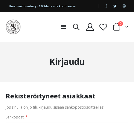
|
Ilmainen toimitus yli 75€ tilauksille kotimaassa
tuotetta
0
Toggle
Cart
Nav
Kirjaudu
Rekisteröityneet asiakkaat
Jos sinulla on jo tili, kirjaudu sisään sähköpostiosoitteellasi.
Sähköposti