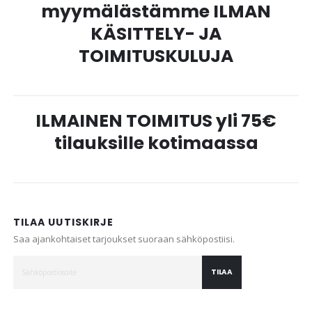
myymälästämme ILMAN
KÄSITTELY- JA
TOIMITUSKULUJA
ILMAINEN TOIMITUS yli 75€
tilauksille kotimaassa
TILAA UUTISKIRJE
Saa ajankohtaiset tarjoukset suoraan sähköpostiisi.
TILAA