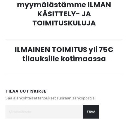
myymälästämme ILMAN
KÄSITTELY- JA
TOIMITUSKULUJA
ILMAINEN TOIMITUS yli 75€
tilauksille kotimaassa
TILAA UUTISKIRJE
Saa ajankohtaiset tarjoukset suoraan sähköpostiisi.
TILAA