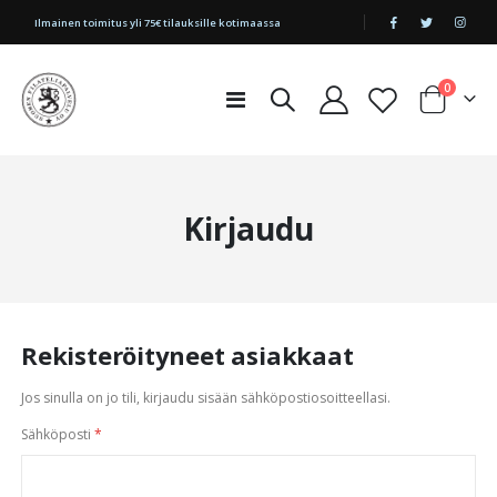
|
Ilmainen toimitus yli 75€ tilauksille kotimaassa
tuotetta
0
Toggle
Cart
Nav
Kirjaudu
Rekisteröityneet asiakkaat
Jos sinulla on jo tili, kirjaudu sisään sähköpostiosoitteellasi.
Sähköposti