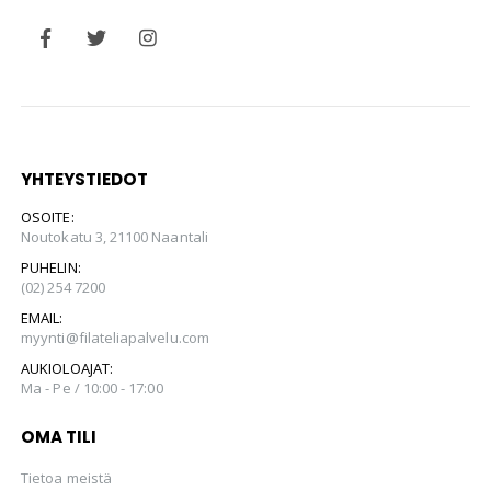
YHTEYSTIEDOT
OSOITE:
Noutokatu 3, 21100 Naantali
PUHELIN:
(02) 254 7200
EMAIL:
myynti@filateliapalvelu.com
AUKIOLOAJAT:
Ma - Pe / 10:00 - 17:00
OMA TILI
Tietoa meistä