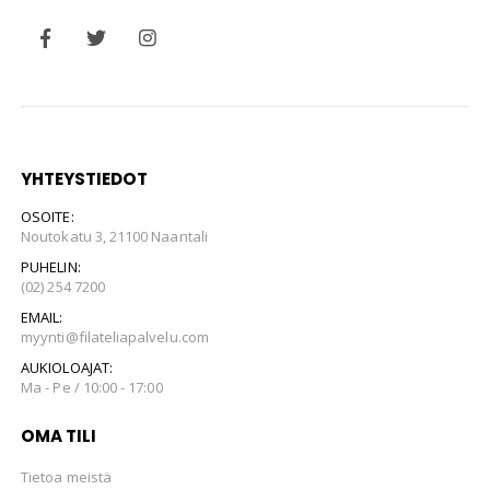
YHTEYSTIEDOT
OSOITE:
Noutokatu 3, 21100 Naantali
PUHELIN:
(02) 254 7200
EMAIL:
myynti@filateliapalvelu.com
AUKIOLOAJAT:
Ma - Pe / 10:00 - 17:00
OMA TILI
Tietoa meistä