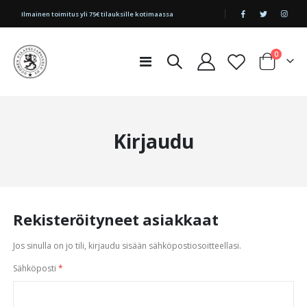
|
Ilmainen toimitus yli 75€ tilauksille kotimaassa
tuotetta
0
Toggle
Cart
Nav
Kirjaudu
Rekisteröityneet asiakkaat
Jos sinulla on jo tili, kirjaudu sisään sähköpostiosoitteellasi.
Sähköposti