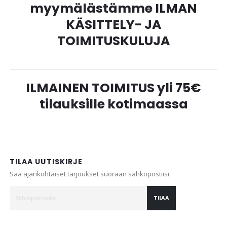
myymälästämme ILMAN
KÄSITTELY- JA
TOIMITUSKULUJA
ILMAINEN TOIMITUS yli 75€
tilauksille kotimaassa
TILAA UUTISKIRJE
Saa ajankohtaiset tarjoukset suoraan sähköpostiisi.
TILAA