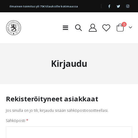
|
Ilmainen toimitus yli 75€ tilauksille kotimaassa
tuotetta
0
Toggle
Cart
Nav
Kirjaudu
Rekisteröityneet asiakkaat
Jos sinulla on jo tili, kirjaudu sisään sähköpostiosoitteellasi.
Sähköposti