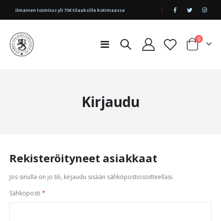
|
Ilmainen toimitus yli 75€ tilauksille kotimaassa
tuotetta
0
Toggle
Cart
Nav
Kirjaudu
Rekisteröityneet asiakkaat
Jos sinulla on jo tili, kirjaudu sisään sähköpostiosoitteellasi.
Sähköposti