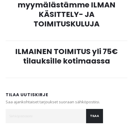
myymälästämme ILMAN
KÄSITTELY- JA
TOIMITUSKULUJA
ILMAINEN TOIMITUS yli 75€
tilauksille kotimaassa
TILAA UUTISKIRJE
Saa ajankohtaiset tarjoukset suoraan sähköpostiisi.
TILAA