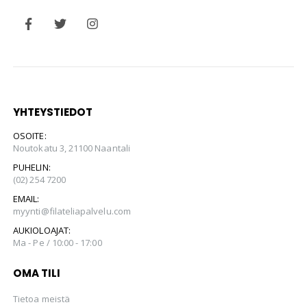
YHTEYSTIEDOT
OSOITE:
Noutokatu 3, 21100 Naantali
PUHELIN:
(02) 254 7200
EMAIL:
myynti@filateliapalvelu.com
AUKIOLOAJAT:
Ma - Pe / 10:00 - 17:00
OMA TILI
Tietoa meistä