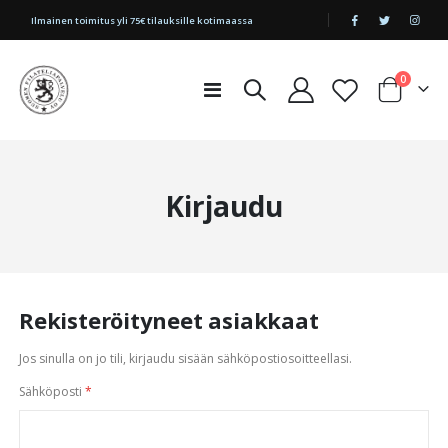
|
Ilmainen toimitus yli 75€ tilauksille kotimaassa
tuotetta
0
Toggle
Cart
Nav
Kirjaudu
Rekisteröityneet asiakkaat
Jos sinulla on jo tili, kirjaudu sisään sähköpostiosoitteellasi.
Sähköposti