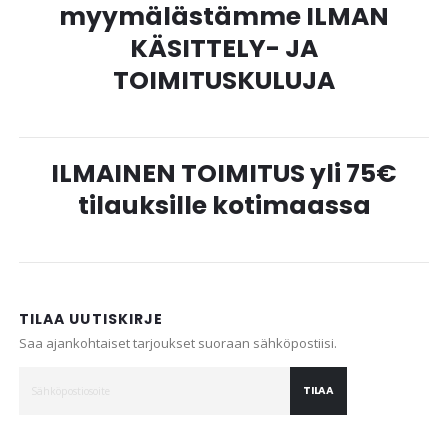
myymälästämme ILMAN
KÄSITTELY- JA
TOIMITUSKULUJA
ILMAINEN TOIMITUS yli 75€
tilauksille kotimaassa
TILAA UUTISKIRJE
Saa ajankohtaiset tarjoukset suoraan sähköpostiisi.
TILAA