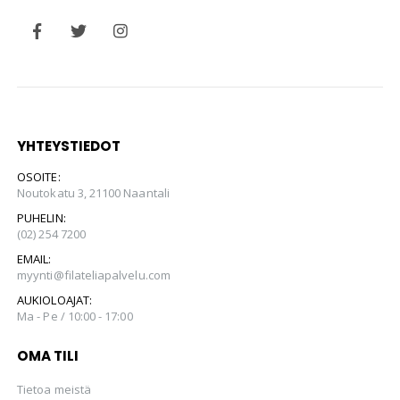
YHTEYSTIEDOT
OSOITE:
Noutokatu 3, 21100 Naantali
PUHELIN:
(02) 254 7200
EMAIL:
myynti@filateliapalvelu.com
AUKIOLOAJAT:
Ma - Pe / 10:00 - 17:00
OMA TILI
Tietoa meistä