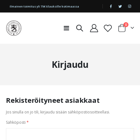
|
Ilmainen toimitus yli 75€ tilauksille kotimaassa
tuotetta
0
Toggle
Cart
Nav
Kirjaudu
Rekisteröityneet asiakkaat
Jos sinulla on jo tili, kirjaudu sisään sähköpostiosoitteellasi.
Sähköposti