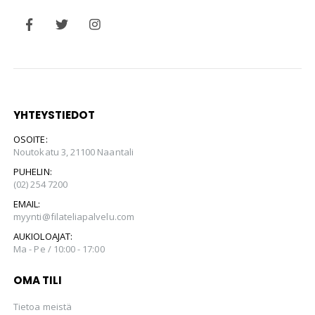
YHTEYSTIEDOT
OSOITE:
Noutokatu 3, 21100 Naantali
PUHELIN:
(02) 254 7200
EMAIL:
myynti@filateliapalvelu.com
AUKIOLOAJAT:
Ma - Pe / 10:00 - 17:00
OMA TILI
Tietoa meistä