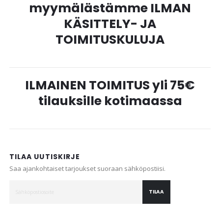
myymälästämme ILMAN
KÄSITTELY- JA
TOIMITUSKULUJA
ILMAINEN TOIMITUS yli 75€
tilauksille kotimaassa
TILAA UUTISKIRJE
Saa ajankohtaiset tarjoukset suoraan sähköpostiisi.
TILAA