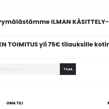
myymälästämme ILMAN KÄSITTELY-
N TOIMITUS yli 75€ tilauksille ko
TILAA
OMA TILI