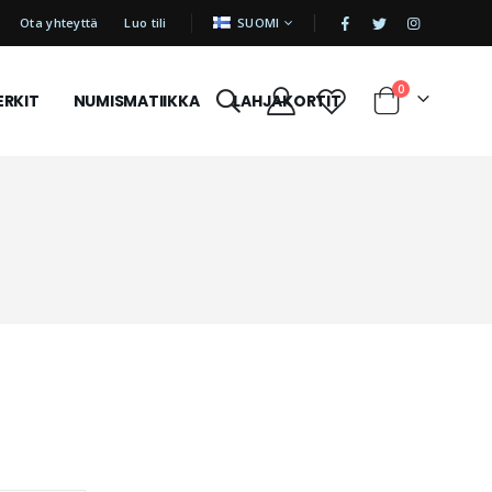
|
KIELI
Ota yhteyttä
Luo tili
SUOMI
tuotetta
0
ERKIT
NUMISMATIIKKA
LAHJAKORTIT
Cart