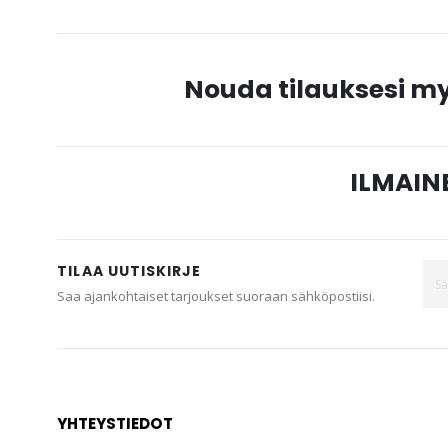
Nouda tilauksesi 
ILMAINE
TILAA UUTISKIRJE
Saa ajankohtaiset tarjoukset suoraan sähköpostiisi.
YHTEYSTIEDOT