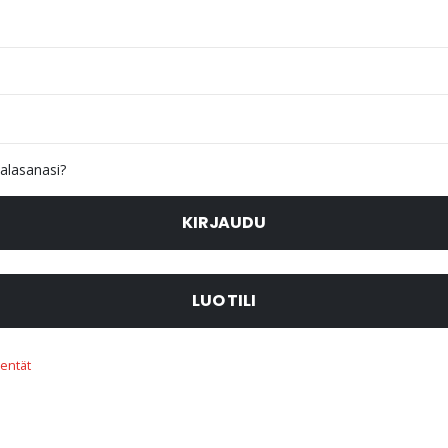
alasanasi?
KIRJAUDU
LUO TILI