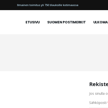
Ilmainen toimitus yli 75€ tilauksille kotimaassa
ETUSIVU
SUOMEN POSTIMERKIT
ULKOMAI
Rekist
Jos sinulla o
Sähköposti