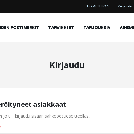
TERVETULOA
Kirjaudu
DEN POSTIMERKIT
TARVIKKEET
TARJOUKSIA
AIHEM
Kirjaudu
eröityneet asiakkaat
n jo tili, kirjaudu sisään sähköpostiosoitteellasi.