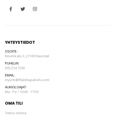
YHTEYSTIEDOT
OSOITE:
Noutokatu 3, 21100 Naantali
PUHELIN:
(02) 254 7200
EMAIL:
myynti@filateliapalvelu.com
AUKIOLOAJAT:
Ma - Pe / 10:00 - 17:00
OMA TILI
Tietoa meistä