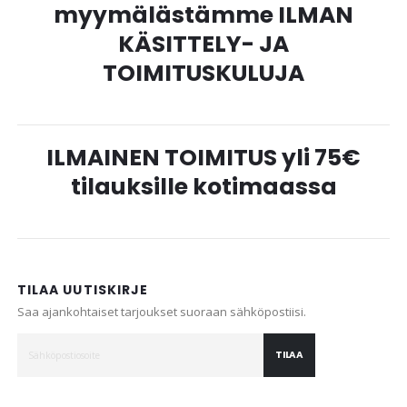
myymälästämme ILMAN
KÄSITTELY- JA
TOIMITUSKULUJA
ILMAINEN TOIMITUS yli 75€
tilauksille kotimaassa
TILAA UUTISKIRJE
Saa ajankohtaiset tarjoukset suoraan sähköpostiisi.
TILAA