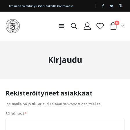
|
Ilmainen toimitus yli 75€ tilauksille kotimaassa
tuotetta
0
Toggle
Cart
Nav
Kirjaudu
Rekisteröityneet asiakkaat
Jos sinulla on jo tili, kirjaudu sisään sähköpostiosoitteellasi.
Sähköposti