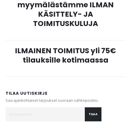
myymälästämme ILMAN
KÄSITTELY- JA
TOIMITUSKULUJA
ILMAINEN TOIMITUS yli 75€
tilauksille kotimaassa
TILAA UUTISKIRJE
Saa ajankohtaiset tarjoukset suoraan sähköpostiisi.
TILAA