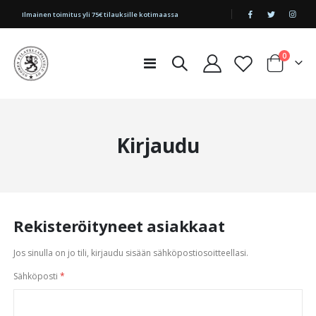
|
Ilmainen toimitus yli 75€ tilauksille kotimaassa
tuotetta
0
Toggle
Cart
Nav
Kirjaudu
Rekisteröityneet asiakkaat
Jos sinulla on jo tili, kirjaudu sisään sähköpostiosoitteellasi.
Sähköposti