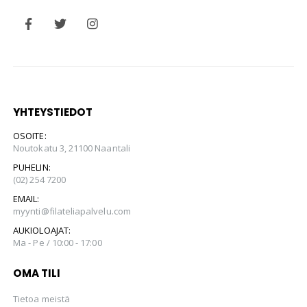
YHTEYSTIEDOT
OSOITE:
Noutokatu 3, 21100 Naantali
PUHELIN:
(02) 254 7200
EMAIL:
myynti@filateliapalvelu.com
AUKIOLOAJAT:
Ma - Pe / 10:00 - 17:00
OMA TILI
Tietoa meistä