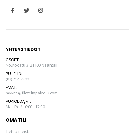
YHTEYSTIEDOT
OSOITE:
Noutokatu 3, 21100 Naantali
PUHELIN:
(02) 254 7200
EMAIL:
myynti@filateliapalvelu.com
AUKIOLOAJAT:
Ma - Pe / 10:00 - 17:00
OMA TILI
Tietoa meistä