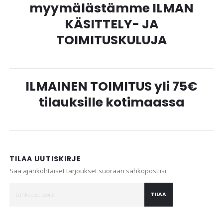
myymälästämme ILMAN
KÄSITTELY- JA
TOIMITUSKULUJA
ILMAINEN TOIMITUS yli 75€
tilauksille kotimaassa
TILAA UUTISKIRJE
Saa ajankohtaiset tarjoukset suoraan sähköpostiisi.
TILAA