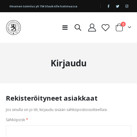
|
Ilmainen toimitus yli 75€ tilauksille kotimaassa
tuotetta
0
Toggle
Cart
Nav
Kirjaudu
Rekisteröityneet asiakkaat
Jos sinulla on jo tili, kirjaudu sisään sähköpostiosoitteellasi.
Sähköposti