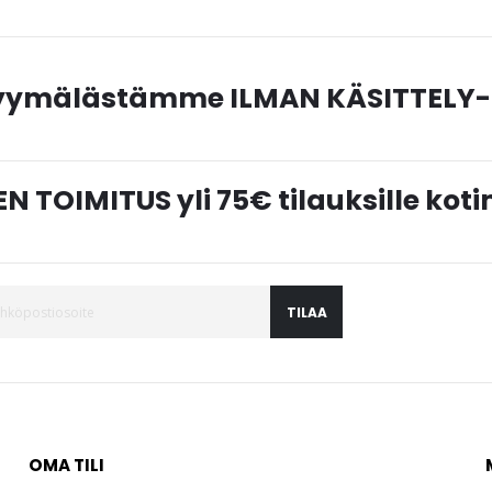
myymälästämme ILMAN KÄSITTELY-
N TOIMITUS yli 75€ tilauksille ko
TILAA
OMA TILI