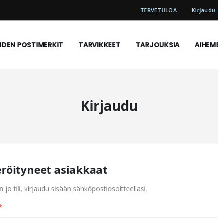
TERVETULOA
Kirjaudu
DEN POSTIMERKIT
TARVIKKEET
TARJOUKSIA
AIHEM
Kirjaudu
eröityneet asiakkaat
n jo tili, kirjaudu sisään sähköpostiosoitteellasi.