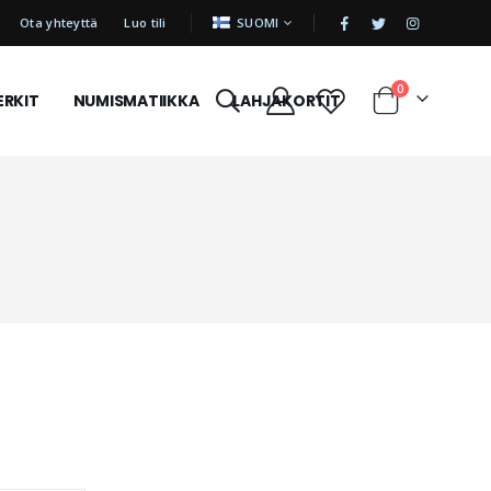
|
KIELI
Ota yhteyttä
Luo tili
SUOMI
tuotetta
0
ERKIT
NUMISMATIIKKA
LAHJAKORTIT
Cart