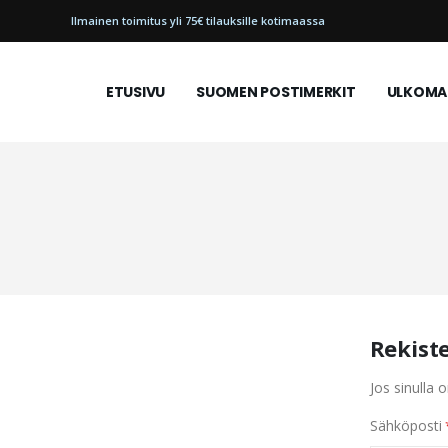
Ilmainen toimitus yli 75€ tilauksille kotimaassa
ETUSIVU
SUOMEN POSTIMERKIT
ULKOMAI
Rekist
Jos sinulla o
Sähköposti