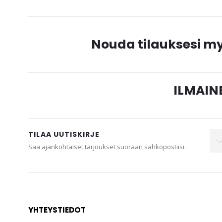
Nouda tilauksesi 
ILMAINE
TILAA UUTISKIRJE
Saa ajankohtaiset tarjoukset suoraan sähköpostiisi.
YHTEYSTIEDOT