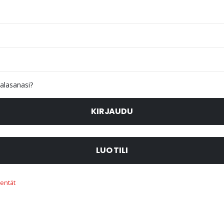
alasanasi?
KIRJAUDU
LUO TILI