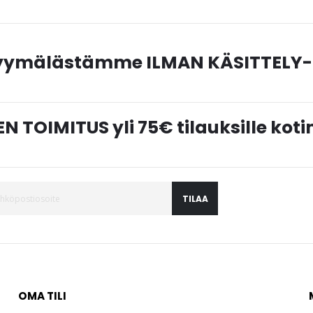
myymälästämme ILMAN KÄSITTELY-
N TOIMITUS yli 75€ tilauksille ko
TILAA
OMA TILI