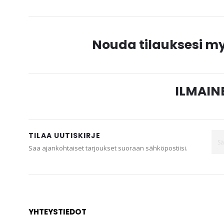
Nouda tilauksesi 
ILMAINE
TILAA UUTISKIRJE
Saa ajankohtaiset tarjoukset suoraan sähköpostiisi.
YHTEYSTIEDOT