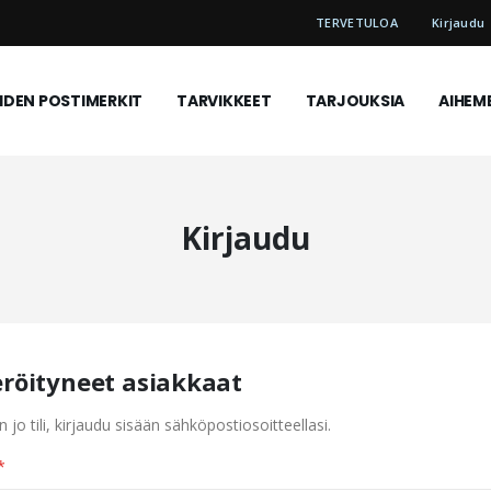
TERVETULOA
Kirjaudu
DEN POSTIMERKIT
TARVIKKEET
TARJOUKSIA
AIHEM
Kirjaudu
eröityneet asiakkaat
n jo tili, kirjaudu sisään sähköpostiosoitteellasi.