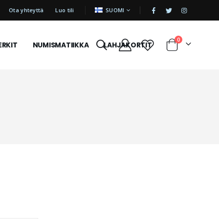
|
KIELI
Ota yhteyttä
Luo tili
SUOMI
tuotetta
0
ERKIT
NUMISMATIIKKA
LAHJAKORTIT
Cart