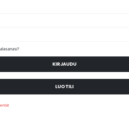
alasanasi?
KIRJAUDU
LUO TILI