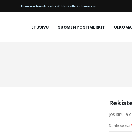
Ilmainen toimitus yli 75€ tilauksille kotimaassa
ETUSIVU
SUOMEN POSTIMERKIT
ULKOMAI
Rekist
Jos sinulla o
Sähköposti