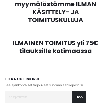
myymälästämme ILMAN
KÄSITTELY- JA
TOIMITUSKULUJA
ILMAINEN TOIMITUS yli 75€
tilauksille kotimaassa
TILAA UUTISKIRJE
Saa ajankohtaiset tarjoukset suoraan sähköpostiisi.
TILAA