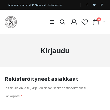
|
Ilmainen toimitus yli 75€ tilauksille kotimaassa
tuotetta
0
Toggle
Cart
Nav
Kirjaudu
Rekisteröityneet asiakkaat
Jos sinulla on jo tili, kirjaudu sisään sähköpostiosoitteellasi.
Sähköposti