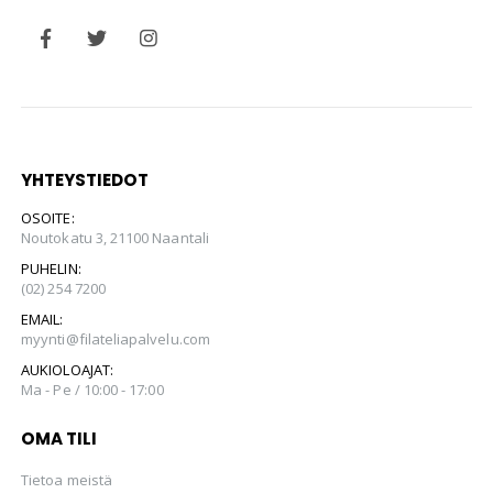
YHTEYSTIEDOT
OSOITE:
Noutokatu 3, 21100 Naantali
PUHELIN:
(02) 254 7200
EMAIL:
myynti@filateliapalvelu.com
AUKIOLOAJAT:
Ma - Pe / 10:00 - 17:00
OMA TILI
Tietoa meistä