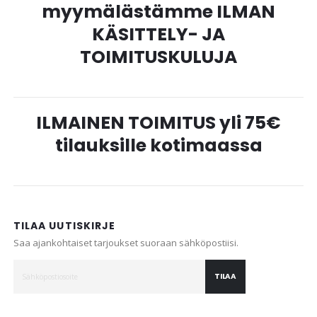
myymälästämme ILMAN
KÄSITTELY- JA
TOIMITUSKULUJA
ILMAINEN TOIMITUS yli 75€
tilauksille kotimaassa
TILAA UUTISKIRJE
Saa ajankohtaiset tarjoukset suoraan sähköpostiisi.
TILAA