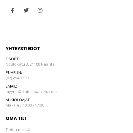
YHTEYSTIEDOT
OSOITE:
Noutokatu 3, 21100 Naantali
PUHELIN:
(02) 254 7200
EMAIL:
myynti@filateliapalvelu.com
AUKIOLOAJAT:
Ma - Pe / 10:00 - 17:00
OMA TILI
Tietoa meistä