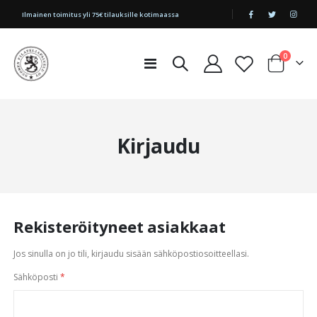
|
Ilmainen toimitus yli 75€ tilauksille kotimaassa
tuotetta
0
Toggle
Cart
Nav
Kirjaudu
Rekisteröityneet asiakkaat
Jos sinulla on jo tili, kirjaudu sisään sähköpostiosoitteellasi.
Sähköposti