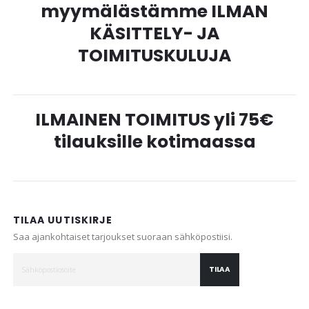
myymälästämme ILMAN
KÄSITTELY- JA
TOIMITUSKULUJA
ILMAINEN TOIMITUS yli 75€
tilauksille kotimaassa
TILAA UUTISKIRJE
Saa ajankohtaiset tarjoukset suoraan sähköpostiisi.
TILAA