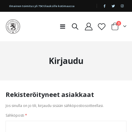
|
Ilmainen toimitus yli 75€ tilauksille kotimaassa
tuotetta
0
Toggle
Cart
Nav
Kirjaudu
Rekisteröityneet asiakkaat
Jos sinulla on jo tili, kirjaudu sisään sähköpostiosoitteellasi.
Sähköposti