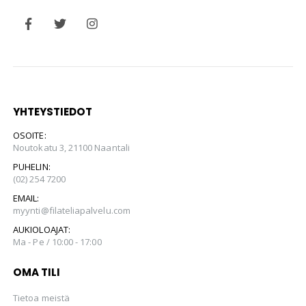
YHTEYSTIEDOT
OSOITE:
Noutokatu 3, 21100 Naantali
PUHELIN:
(02) 254 7200
EMAIL:
myynti@filateliapalvelu.com
AUKIOLOAJAT:
Ma - Pe / 10:00 - 17:00
OMA TILI
Tietoa meistä