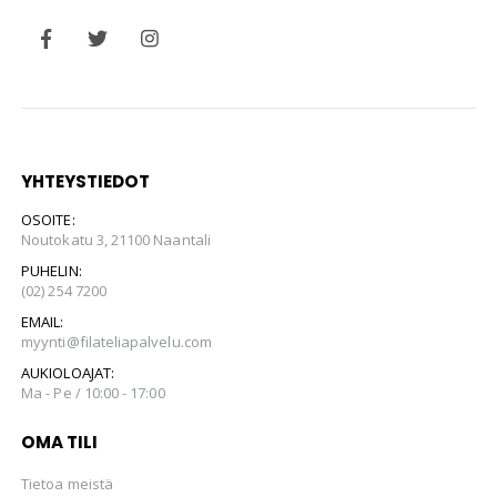
YHTEYSTIEDOT
OSOITE:
Noutokatu 3, 21100 Naantali
PUHELIN:
(02) 254 7200
EMAIL:
myynti@filateliapalvelu.com
AUKIOLOAJAT:
Ma - Pe / 10:00 - 17:00
OMA TILI
Tietoa meistä