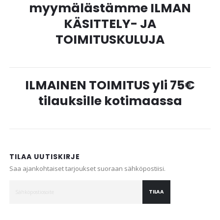
myymälästämme ILMAN
KÄSITTELY- JA
TOIMITUSKULUJA
ILMAINEN TOIMITUS yli 75€
tilauksille kotimaassa
TILAA UUTISKIRJE
Saa ajankohtaiset tarjoukset suoraan sähköpostiisi.
TILAA