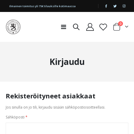
|
Ilmainen toimitus yli 75€ tilauksille kotimaassa
tuotetta
0
Toggle
Cart
Nav
Kirjaudu
Rekisteröityneet asiakkaat
Jos sinulla on jo tili, kirjaudu sisään sähköpostiosoitteellasi.
Sähköposti