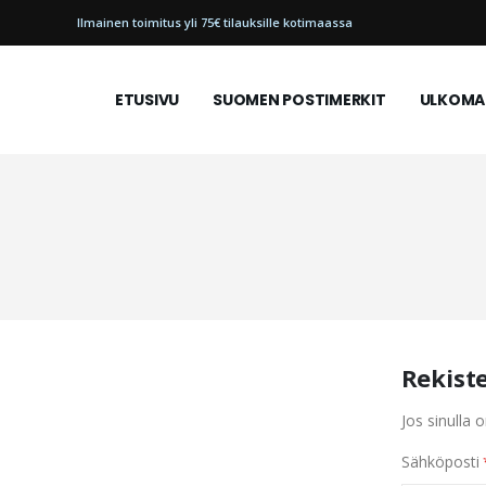
Ilmainen toimitus yli 75€ tilauksille kotimaassa
ETUSIVU
SUOMEN POSTIMERKIT
ULKOMAI
Rekist
Jos sinulla o
Sähköposti