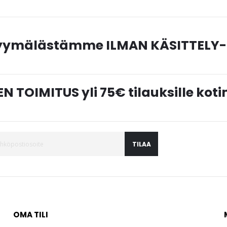
myymälästämme ILMAN KÄSITTELY-
N TOIMITUS yli 75€ tilauksille ko
TILAA
OMA TILI