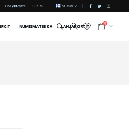
|
KIELI
Ota yhteyttä
Luo tili
SUOMI
tuotetta
0
ERKIT
NUMISMATIIKKA
LAHJAKORTIT
Cart