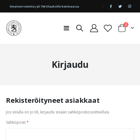
|
Ilmainen toimitus yli 75€ tilauksille kotimaassa
tuotetta
0
Toggle
Cart
Nav
Kirjaudu
Rekisteröityneet asiakkaat
Jos sinulla on jo tili, kirjaudu sisään sähköpostiosoitteellasi.
Sähköposti