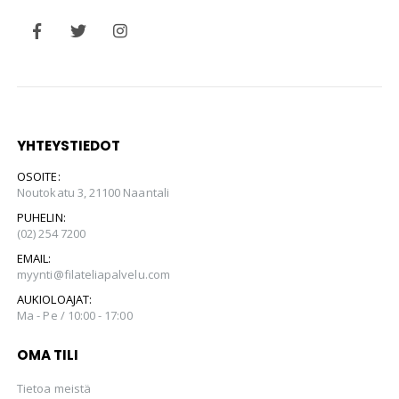
YHTEYSTIEDOT
OSOITE:
Noutokatu 3, 21100 Naantali
PUHELIN:
(02) 254 7200
EMAIL:
myynti@filateliapalvelu.com
AUKIOLOAJAT:
Ma - Pe / 10:00 - 17:00
OMA TILI
Tietoa meistä