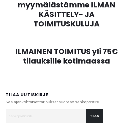
myymälästämme ILMAN
KÄSITTELY- JA
TOIMITUSKULUJA
ILMAINEN TOIMITUS yli 75€
tilauksille kotimaassa
TILAA UUTISKIRJE
Saa ajankohtaiset tarjoukset suoraan sähköpostiisi.
TILAA