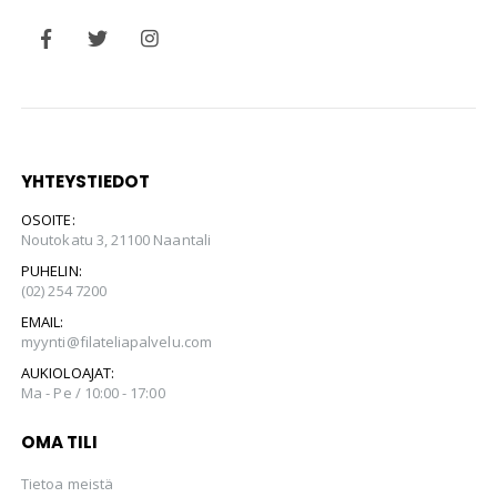
YHTEYSTIEDOT
OSOITE:
Noutokatu 3, 21100 Naantali
PUHELIN:
(02) 254 7200
EMAIL:
myynti@filateliapalvelu.com
AUKIOLOAJAT:
Ma - Pe / 10:00 - 17:00
OMA TILI
Tietoa meistä