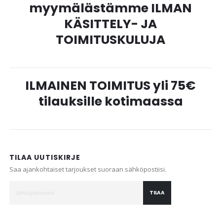
myymälästämme ILMAN
KÄSITTELY- JA
TOIMITUSKULUJA
ILMAINEN TOIMITUS yli 75€
tilauksille kotimaassa
TILAA UUTISKIRJE
Saa ajankohtaiset tarjoukset suoraan sähköpostiisi.
TILAA