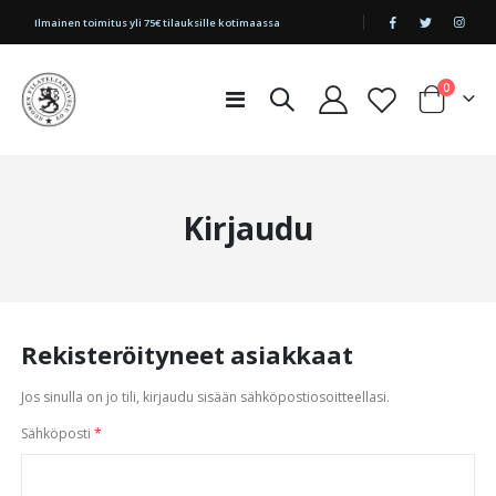
|
Ilmainen toimitus yli 75€ tilauksille kotimaassa
tuotetta
0
Toggle
Cart
Nav
Kirjaudu
Rekisteröityneet asiakkaat
Jos sinulla on jo tili, kirjaudu sisään sähköpostiosoitteellasi.
Sähköposti