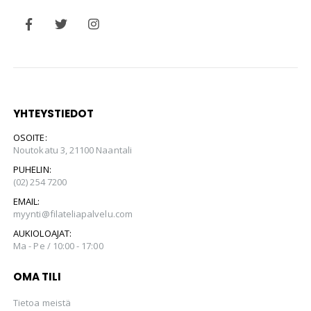
YHTEYSTIEDOT
OSOITE:
Noutokatu 3, 21100 Naantali
PUHELIN:
(02) 254 7200
EMAIL:
myynti@filateliapalvelu.com
AUKIOLOAJAT:
Ma - Pe / 10:00 - 17:00
OMA TILI
Tietoa meistä