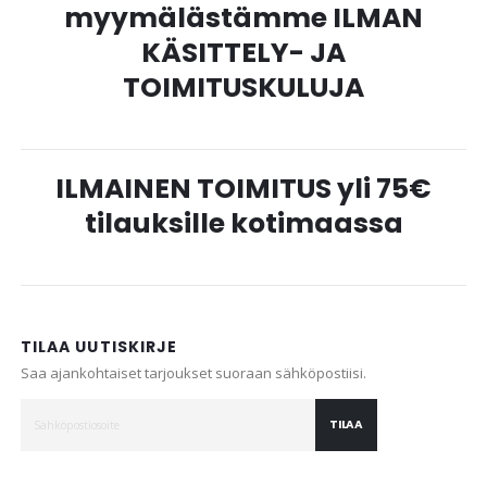
myymälästämme ILMAN
KÄSITTELY- JA
TOIMITUSKULUJA
ILMAINEN TOIMITUS yli 75€
tilauksille kotimaassa
TILAA UUTISKIRJE
Saa ajankohtaiset tarjoukset suoraan sähköpostiisi.
TILAA