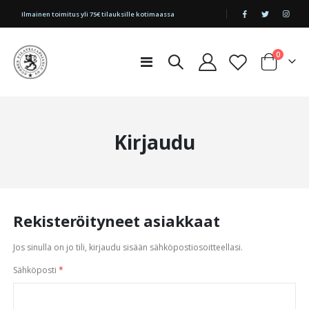
|
Ilmainen toimitus yli 75€ tilauksille kotimaassa
tuotetta
0
Toggle
Cart
Nav
Kirjaudu
Rekisteröityneet asiakkaat
Jos sinulla on jo tili, kirjaudu sisään sähköpostiosoitteellasi.
Sähköposti