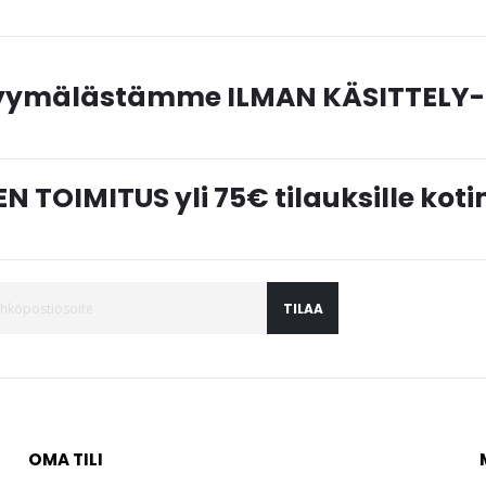
myymälästämme ILMAN KÄSITTELY-
N TOIMITUS yli 75€ tilauksille ko
TILAA
OMA TILI