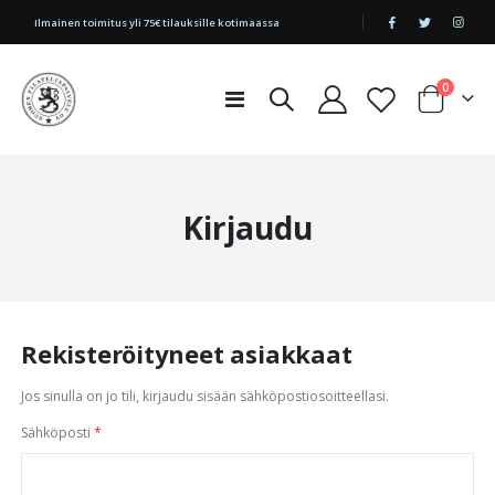
|
Ilmainen toimitus yli 75€ tilauksille kotimaassa
tuotetta
0
Toggle
Cart
Nav
Kirjaudu
Rekisteröityneet asiakkaat
Jos sinulla on jo tili, kirjaudu sisään sähköpostiosoitteellasi.
Sähköposti