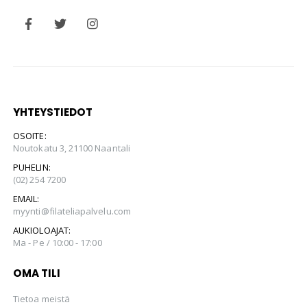
YHTEYSTIEDOT
OSOITE:
Noutokatu 3, 21100 Naantali
PUHELIN:
(02) 254 7200
EMAIL:
myynti@filateliapalvelu.com
AUKIOLOAJAT:
Ma - Pe / 10:00 - 17:00
OMA TILI
Tietoa meistä