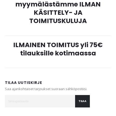
myymälästämme ILMAN
KÄSITTELY- JA
TOIMITUSKULUJA
ILMAINEN TOIMITUS yli 75€
tilauksille kotimaassa
TILAA UUTISKIRJE
Saa ajankohtaiset tarjoukset suoraan sähköpostiisi.
TILAA