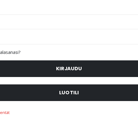
alasanasi?
KIRJAUDU
LUO TILI