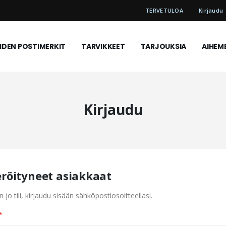
TERVETULOA
Kirjaudu
DEN POSTIMERKIT
TARVIKKEET
TARJOUKSIA
AIHEM
Kirjaudu
eröityneet asiakkaat
n jo tili, kirjaudu sisään sähköpostiosoitteellasi.