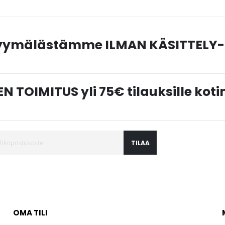
myymälästämme ILMAN KÄSITTELY-
N TOIMITUS yli 75€ tilauksille ko
TILAA
OMA TILI