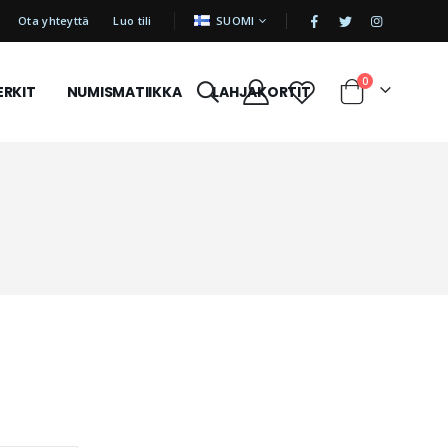
|
KIELI
Ota yhteyttä
Luo tili
SUOMI
tuotetta
0
ERKIT
NUMISMATIIKKA
LAHJAKORTIT
Cart