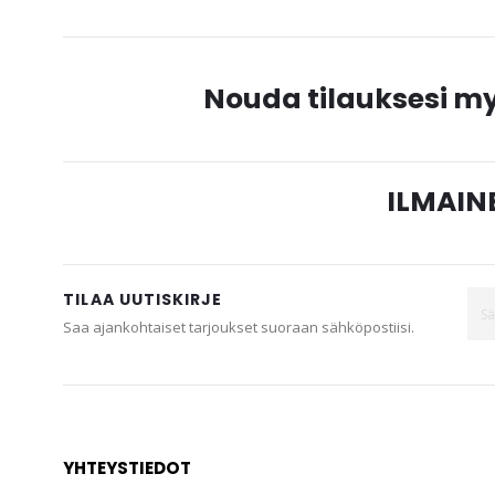
Nouda tilauksesi 
ILMAINE
TILAA UUTISKIRJE
Saa ajankohtaiset tarjoukset suoraan sähköpostiisi.
YHTEYSTIEDOT