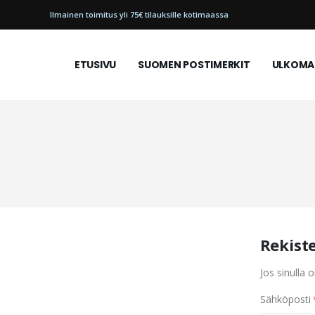
Ilmainen toimitus yli 75€ tilauksille kotimaassa
ETUSIVU
SUOMEN POSTIMERKIT
ULKOMAI
Rekist
Jos sinulla o
Sähköposti