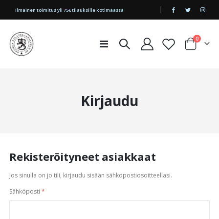
|
Ilmainen toimitus yli 75€ tilauksille kotimaassa
tuotetta
0
Toggle
Cart
Nav
Kirjaudu
Rekisteröityneet asiakkaat
Jos sinulla on jo tili, kirjaudu sisään sähköpostiosoitteellasi.
Sähköposti