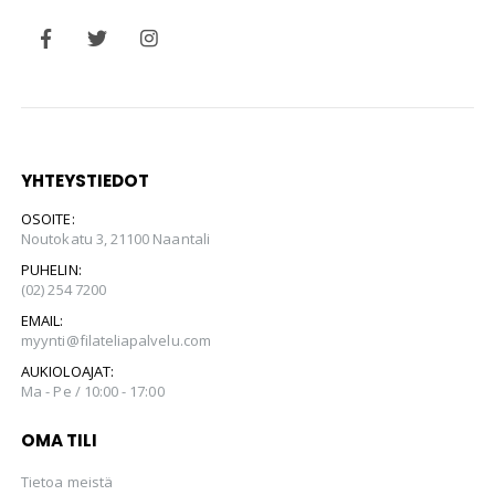
YHTEYSTIEDOT
OSOITE:
Noutokatu 3, 21100 Naantali
PUHELIN:
(02) 254 7200
EMAIL:
myynti@filateliapalvelu.com
AUKIOLOAJAT:
Ma - Pe / 10:00 - 17:00
OMA TILI
Tietoa meistä