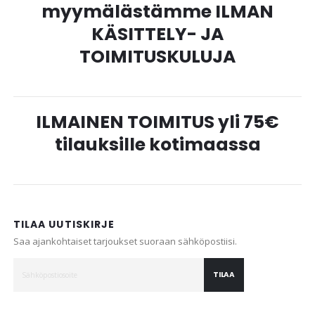
myymälästämme ILMAN
KÄSITTELY- JA
TOIMITUSKULUJA
ILMAINEN TOIMITUS yli 75€
tilauksille kotimaassa
TILAA UUTISKIRJE
Saa ajankohtaiset tarjoukset suoraan sähköpostiisi.
TILAA