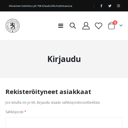
|
Ilmainen toimitus yli 75€ tilauksille kotimaassa
tuotetta
0
Toggle
Cart
Nav
Kirjaudu
Rekisteröityneet asiakkaat
Jos sinulla on jo tili, kirjaudu sisään sähköpostiosoitteellasi.
Sähköposti