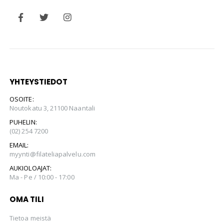
YHTEYSTIEDOT
OSOITE:
Noutokatu 3, 21100 Naantali
PUHELIN:
(02) 254 7200
EMAIL:
myynti@filateliapalvelu.com
AUKIOLOAJAT:
Ma - Pe / 10:00 - 17:00
OMA TILI
Tietoa meistä