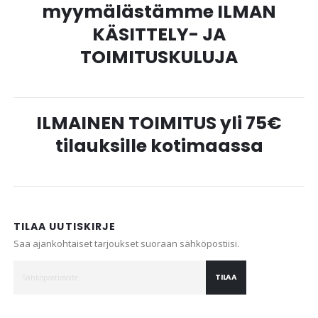
myymälästämme ILMAN
KÄSITTELY- JA
TOIMITUSKULUJA
ILMAINEN TOIMITUS yli 75€
tilauksille kotimaassa
TILAA UUTISKIRJE
Saa ajankohtaiset tarjoukset suoraan sähköpostiisi.
TILAA