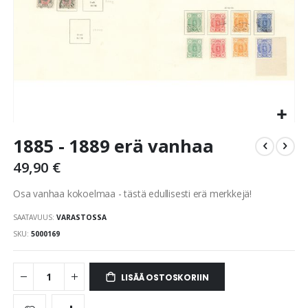
Skip
1885 - 1889 erä vanhaa
to
the
49,90 €
beginning
of
Osa vanhaa kokoelmaa - tästä edullisesti erä merkkejä!
the
images
SAATAVUUS:
VARASTOSSA
gallery
SKU
5000169
LISÄÄ OSTOSKORIIN