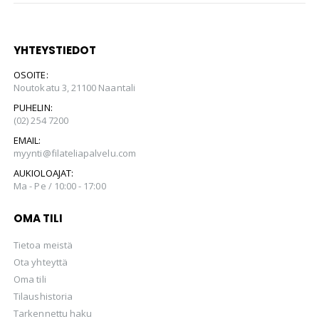
YHTEYSTIEDOT
OSOITE:
Noutokatu 3, 21100 Naantali
PUHELIN:
(02) 254 7200
EMAIL:
myynti@filateliapalvelu.com
AUKIOLOAJAT:
Ma - Pe / 10:00 - 17:00
OMA TILI
Tietoa meistä
Ota yhteyttä
Oma tili
Tilaushistoria
Tarkennettu haku