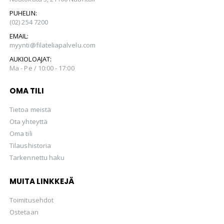
PUHELIN:
(02) 254 7200
EMAIL:
myynti@filateliapalvelu.com
AUKIOLOAJAT:
Ma - Pe / 10:00 - 17:00
OMA TILI
Tietoa meistä
Ota yhteyttä
Oma tili
Tilaushistoria
Tarkennettu haku
MUITA LINKKEJÄ
Toimitusehdot
Ostetaan