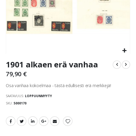
Skip
1901 alkaen erä vanhaa
to
the
79,90 €
beginning
of
Osa vanhaa kokoelmaa - tästä edullisesti erä merkkejä!
the
images
SAATAVUUS:
LOPPUUNMYYTY
gallery
SKU
5000170