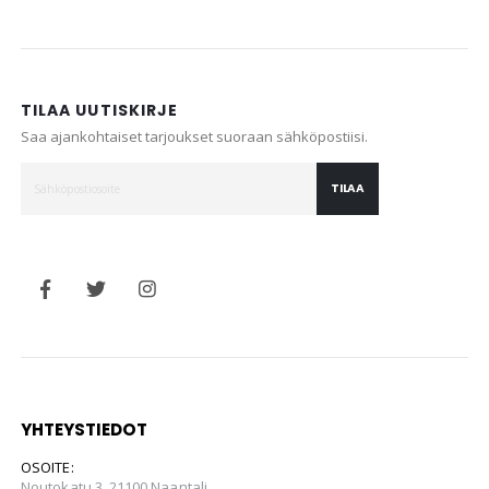
TILAA UUTISKIRJE
Saa ajankohtaiset tarjoukset suoraan sähköpostiisi.
TILAA
YHTEYSTIEDOT
OSOITE:
Noutokatu 3, 21100 Naantali