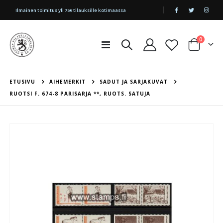
|
Ilmainen toimitus yli 75€ tilauksille kotimaassa
tuotetta
0
Toggle
Cart
Nav
ETUSIVU
AIHEMERKIT
SADUT JA SARJAKUVAT
RUOTSI F. 674-8 PARISARJA **, RUOTS. SATUJA
Skip
to
the
end
of
the
images
gallery