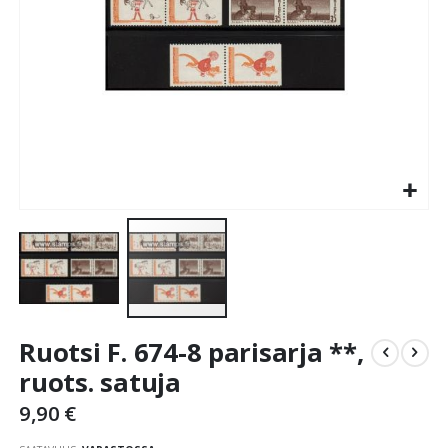
Skip
Ruotsi F. 674-8 parisarja **,
to
the
ruots. satuja
beginning
9,90 €
of
the