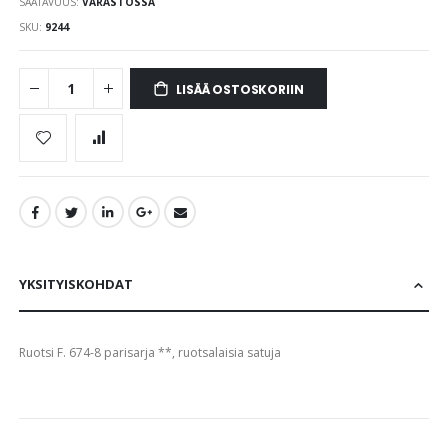
SAATAVUUS:
VARASTOSSA
images
gallery
SKU
9244
LISÄÄ OSTOSKORIIN
YKSITYISKOHDAT
Ruotsi F. 674-8 parisarja **, ruotsalaisia satuja