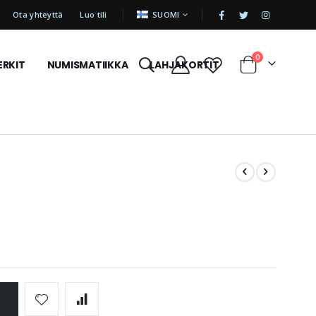
|
KIELI
Ota yhteyttä
Luo tili
SUOMI
tuotetta
0
ERKIT
NUMISMATIIKKA
LAHJAKORTIT
Cart