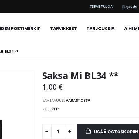
TERVETULOA
Kirjaudu
DEN POSTIMERKIT
TARVIKKEET
TARJOUKSIA
AIHEM
MI BL34 **
Saksa Mi BL34 **
1,00 €
SAATAVUUS:
VARASTOSSA
SKU
8111
LISÄÄ OSTOSKORIIN