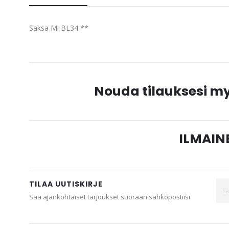
beginning
of
Saksa Mi BL34 **
the
images
gallery
Nouda tilauksesi 
ILMAINE
TILAA UUTISKIRJE
Saa ajankohtaiset tarjoukset suoraan sähköpostiisi.