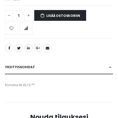
images
gallery
LISÄÄ OSTOSKORIIN
YKSITYISKOHDAT
Romania Mi BL16 **
Nouda tilauksesi