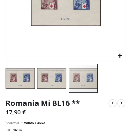
Skip
Romania Mi BL16 **
to
the
17,90 €
beginning
of
SAATAVUUS:
VARASTOSSA
the
SKU
16596