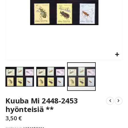
Skip
Kuuba Mi 2448-2453
to
the
hyönteisiä **
beginning
3,50 €
of
the