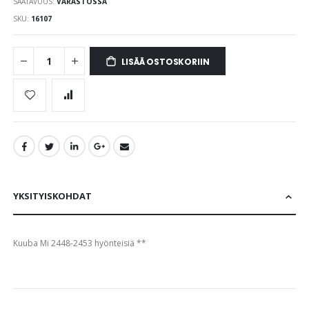
SAATAVUUS:
VARASTOSSA
images
gallery
SKU
16107
LISÄÄ OSTOSKORIIN
YKSITYISKOHDAT
Kuuba Mi 2448-2453 hyönteisiä **