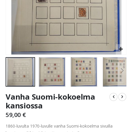
Skip
Vanha Suomi-kokoelma
to
the
kansiossa
beginning
59,00 €
of
the
1860-luvulta 1970-luvulle vanha Suomi-kokoelma sivuilla
images