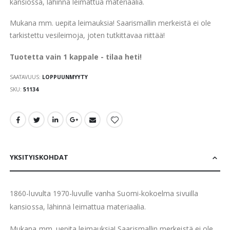
gallery
kansiossa, lähinnä leimattua materiaalia.
Mukana mm. uepita leimauksia! Saarismallin merkeistä ei ole
tarkistettu vesileimoja, joten tutkittavaa riittää!
Tuotetta vain 1 kappale - tilaa heti!
SAATAVUUS:
LOPPUUNMYYTY
SKU
51134
YKSITYISKOHDAT
1860-luvulta 1970-luvulle vanha Suomi-kokoelma sivuilla
kansiossa, lähinnä leimattua materiaalia.
Mukana mm. uepita leimauksia! Saarismallin merkeistä ei ole