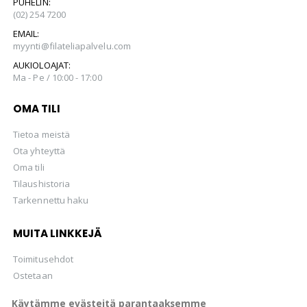
PUHELIN:
(02) 254 7200
EMAIL:
myynti@filateliapalvelu.com
AUKIOLOAJAT:
Ma - Pe / 10:00 - 17:00
OMA TILI
Tietoa meistä
Ota yhteyttä
Oma tili
Tilaushistoria
Tarkennettu haku
MUITA LINKKEJÄ
Toimitusehdot
Ostetaan
Hellman Huutokaupat Oy
Käytämme evästeitä parantaaksemme