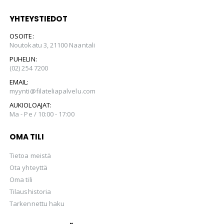
YHTEYSTIEDOT
OSOITE:
Noutokatu 3, 21100 Naantali
PUHELIN:
(02) 254 7200
EMAIL:
myynti@filateliapalvelu.com
AUKIOLOAJAT:
Ma - Pe / 10:00 - 17:00
OMA TILI
Tietoa meistä
Ota yhteyttä
Oma tili
Tilaushistoria
Tarkennettu haku