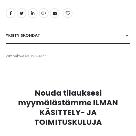
images
gallery
YKSITYISKOHDAT
Zimbabwe Mi 396-99 **
Nouda tilauksesi
myymälästämme ILMAN
KÄSITTELY- JA
TOIMITUSKULUJA