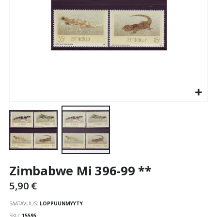
Skip
Zimbabwe Mi 396-99 **
to
the
5,90 €
beginning
of
SAATAVUUS:
LOPPUUNMYYTY
the
SKU
15595