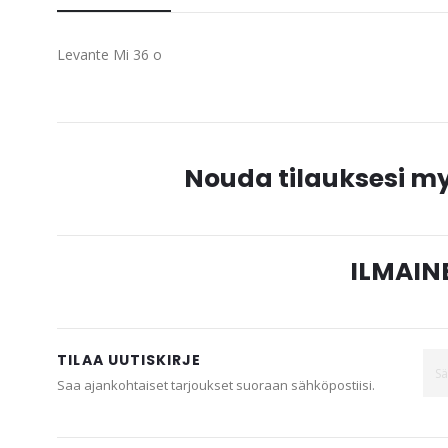
beginning
of
Levante Mi 36 o
the
images
gallery
Nouda tilauksesi 
ILMAINE
TILAA UUTISKIRJE
Saa ajankohtaiset tarjoukset suoraan sähköpostiisi.