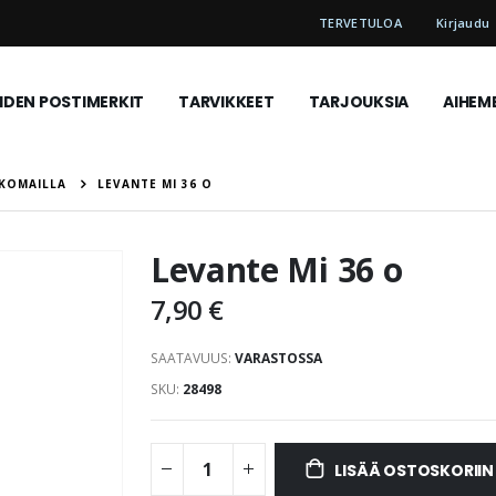
TERVETULOA
Kirjaudu
DEN POSTIMERKIT
TARVIKKEET
TARJOUKSIA
AIHEM
LKOMAILLA
LEVANTE MI 36 O
Levante Mi 36 o
7,90 €
SAATAVUUS:
VARASTOSSA
SKU
28498
LISÄÄ OSTOSKORIIN