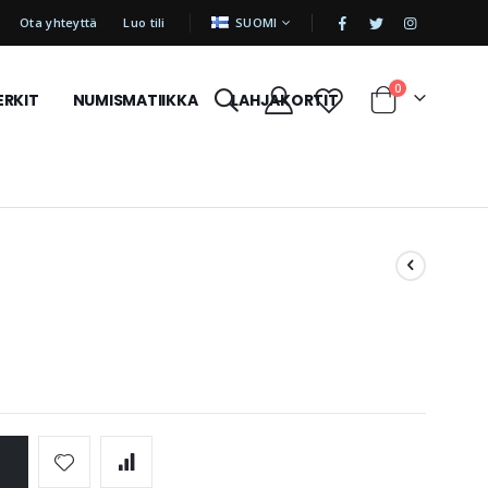
|
KIELI
Ota yhteyttä
Luo tili
SUOMI
tuotetta
0
ERKIT
NUMISMATIIKKA
LAHJAKORTIT
Cart