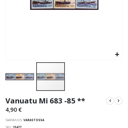
Skip
Vanuatu Mi 683 -85 **
to
the
4,90 €
beginning
of
SAATAVUUS:
VARASTOSSA
the
SKU
15477