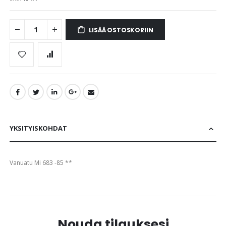
images
gallery
LISÄÄ OSTOSKORIIN
YKSITYISKOHDAT
Vanuatu Mi 683 -85 **
Nouda tilauksesi