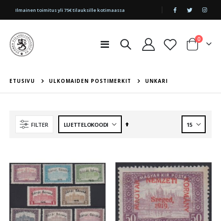
|
Ilmainen toimitus yli 75€ tilauksille kotimaassa
tuotetta
0
Toggle
Cart
Nav
ETUSIVU
ULKOMAIDEN POSTIMERKIT
UNKARI
Aseta
FILTER
laskevaan
järjestykseen