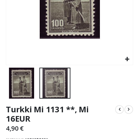
Skip
Turkki Mi 1131 **, Mi
to
the
16EUR
beginning
4,90 €
of
the