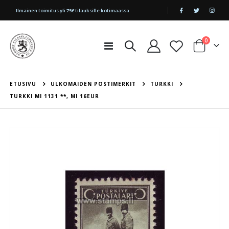
|
Ilmainen toimitus yli 75€ tilauksille kotimaassa
tuotetta
0
Toggle
Cart
Nav
ETUSIVU
ULKOMAIDEN POSTIMERKIT
TURKKI
TURKKI MI 1131 **, MI 16EUR
Skip
to
the
end
of
the
images
gallery