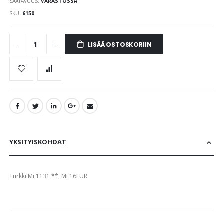
SAATAVUUS:
VARASTOSSA
images
gallery
SKU
6150
LISÄÄ OSTOSKORIIN
YKSITYISKOHDAT
Turkki Mi 1131 **, Mi 16EUR